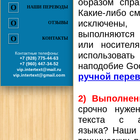
образом спра
НАШИ ПЕРЕВОДЫ
Какие-либо с
исключены
ОТЗЫВЫ
выполняются
КОНТАКТЫ
или носител
использоват
Контактные телефоны:
+7 (928) 775-44-63
наподобие Go
+7 (960) 447-34-52
vip.intertext@mail.ru
ручной пере
vip.intertext@gmail.com
2)
Выполнен
срочно нужен
текста с а
языка
? Наши 