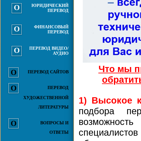
ЮРИДИЧЕСКИЙ
ПЕРЕВОД
ФИНАНСОВЫЙ
ПЕРЕВОД
ПЕРЕВОД ВИДЕО/
АУДИО
Что мы п
ПЕРЕВОД САЙТОВ
обратит
ПЕРЕВОД
1)
Высокое к
ХУДОЖЕСТВЕННОЙ
ЛИТЕРАТУРЫ
подбора пе
возможнос
ВОПРОСЫ И
специалисто
ОТВЕТЫ