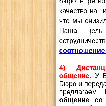
бюро
в реги
качество наши
что мы снизи
Наша це
сотрудничес
соотношение
4) Дистан
общение.
У 
Бюро и перед
предлагае
общение со